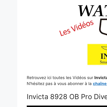
b
t
L
e
e
i
e
o
e
i
d
r
t
r
o
r
n
I
e
k
k
n
s
t
Retrouvez ici toutes les Vidéos sur
Invic
N’hésitez pas à vous abonner à la
chaîne
Invicta 8928 OB Pro Div