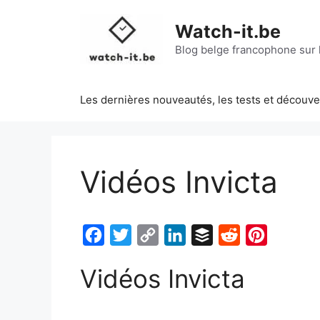
Aller
au
Watch-it.be
contenu
Blog belge francophone sur l
Les dernières nouveautés, les tests et découv
Vidéos Invicta
F
T
C
L
B
R
P
a
w
o
i
u
e
i
Vidéos Invicta
c
i
p
n
f
d
n
e
t
y
k
f
d
t