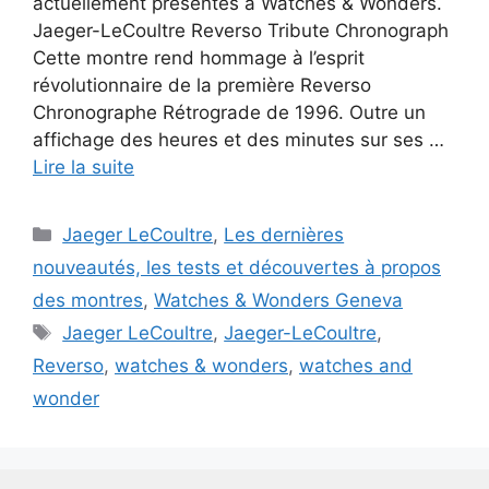
actuellement présentés à Watches & Wonders.
Jaeger-LeCoultre Reverso Tribute Chronograph
Cette montre rend hommage à l’esprit
révolutionnaire de la première Reverso
Chronographe Rétrograde de 1996. Outre un
affichage des heures et des minutes sur ses …
Lire la suite
Catégories
Jaeger LeCoultre
,
Les dernières
nouveautés, les tests et découvertes à propos
des montres
,
Watches & Wonders Geneva
Étiquettes
Jaeger LeCoultre
,
Jaeger-LeCoultre
,
Reverso
,
watches & wonders
,
watches and
wonder