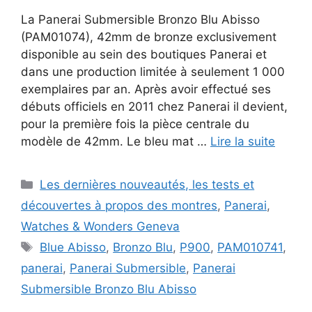
La Panerai Submersible Bronzo Blu Abisso
(PAM01074), 42mm de bronze exclusivement
disponible au sein des boutiques Panerai et
dans une production limitée à seulement 1 000
exemplaires par an. Après avoir effectué ses
débuts officiels en 2011 chez Panerai il devient,
pour la première fois la pièce centrale du
modèle de 42mm. Le bleu mat …
Lire la suite
Catégories
Les dernières nouveautés, les tests et
découvertes à propos des montres
,
Panerai
,
Watches & Wonders Geneva
Étiquettes
Blue Abisso
,
Bronzo Blu
,
P900
,
PAM010741
,
panerai
,
Panerai Submersible
,
Panerai
Submersible Bronzo Blu Abisso