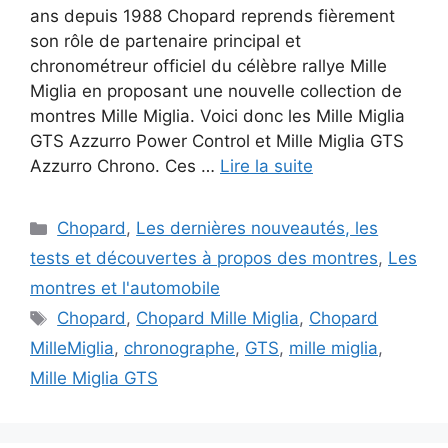
ans depuis 1988 Chopard reprends fièrement
son rôle de partenaire principal et
chronométreur officiel du célèbre rallye Mille
Miglia en proposant une nouvelle collection de
montres Mille Miglia. Voici donc les Mille Miglia
GTS Azzurro Power Control et Mille Miglia GTS
Azzurro Chrono. Ces …
Lire la suite
Catégories
Chopard
,
Les dernières nouveautés, les
tests et découvertes à propos des montres
,
Les
montres et l'automobile
Étiquettes
Chopard
,
Chopard Mille Miglia
,
Chopard
MilleMiglia
,
chronographe
,
GTS
,
mille miglia
,
Mille Miglia GTS