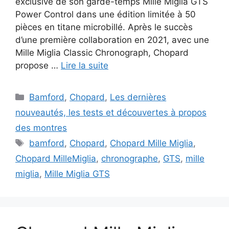
exclusive de son garde-temps Mille Miglia GTS
Power Control dans une édition limitée à 50
pièces en titane microbillé. Après le succès
d’une première collaboration en 2021, avec une
Mille Miglia Classic Chronograph, Chopard
propose …
Lire la suite
Catégories
Bamford
,
Chopard
,
Les dernières
nouveautés, les tests et découvertes à propos
des montres
Étiquettes
bamford
,
Chopard
,
Chopard Mille Miglia
,
Chopard MilleMiglia
,
chronographe
,
GTS
,
mille
miglia
,
Mille Miglia GTS