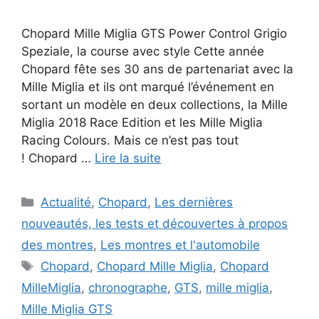
Chopard Mille Miglia GTS Power Control Grigio
Speziale, la course avec style Cette année
Chopard fête ses 30 ans de partenariat avec la
Mille Miglia et ils ont marqué l’événement en
sortant un modèle en deux collections, la Mille
Miglia 2018 Race Edition et les Mille Miglia
Racing Colours. Mais ce n’est pas tout
! Chopard …
Lire la suite
Catégories
Actualité
,
Chopard
,
Les dernières
nouveautés, les tests et découvertes à propos
des montres
,
Les montres et l'automobile
Étiquettes
Chopard
,
Chopard Mille Miglia
,
Chopard
MilleMiglia
,
chronographe
,
GTS
,
mille miglia
,
Mille Miglia GTS