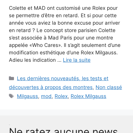
Colette et MAD ont customisé une Rolex pour
se permettre d’être en retard. Et si pour cette
année vous aviez la bonne excuse pour arriver
en retard ? Le concept store parisien Colette
s’est associée à Mad Paris pour une montre
appelée «Who Cares». Il s’agit seulement d’une
modification esthétique d’une Rolex Milgauss.
Adieu les indication …
Lire la suite
Catégories
Les dernières nouveautés, les tests et
découvertes à propos des montres
,
Non classé
Étiquettes
Milgauss
,
mod
,
Rolex
,
Rolex Milgauss
Test
Ne ratez aucune news