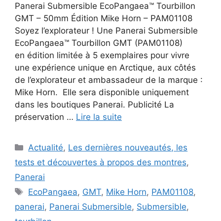
Panerai Submersible EcoPangaea™ Tourbillon
GMT – 50mm Édition Mike Horn – PAM01108
Soyez l’explorateur ! Une Panerai Submersible
EcoPangaea™ Tourbillon GMT (PAM01108)
en édition limitée à 5 exemplaires pour vivre
une expérience unique en Arctique, aux côtés
de l’explorateur et ambassadeur de la marque :
Mike Horn. Elle sera disponible uniquement
dans les boutiques Panerai. Publicité La
préservation …
Lire la suite
Catégories
Actualité
,
Les dernières nouveautés, les
tests et découvertes à propos des montres
,
Panerai
Étiquettes
EcoPangaea
,
GMT
,
Mike Horn
,
PAM01108
,
panerai
,
Panerai Submersible
,
Submersible
,