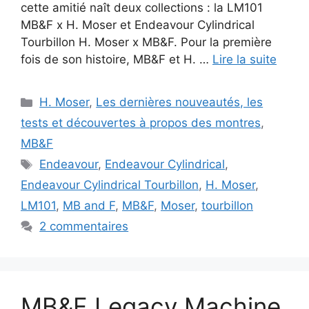
cette amitié naît deux collections : la LM101
MB&F x H. Moser et Endeavour Cylindrical
Tourbillon H. Moser x MB&F. Pour la première
fois de son histoire, MB&F et H. …
Lire la suite
Catégories
H. Moser
,
Les dernières nouveautés, les
tests et découvertes à propos des montres
,
MB&F
Étiquettes
Endeavour
,
Endeavour Cylindrical
,
Endeavour Cylindrical Tourbillon
,
H. Moser
,
LM101
,
MB and F
,
MB&F
,
Moser
,
tourbillon
2 commentaires
MB&F Legacy Machine