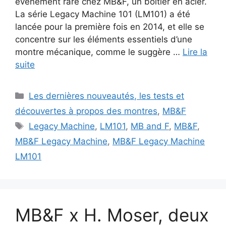
événement rare chez MB&F, un boîtier en acier.
La série Legacy Machine 101 (LM101) a été
lancée pour la première fois en 2014, et elle se
concentre sur les éléments essentiels d’une
montre mécanique, comme le suggère …
Lire la
suite
Catégories
Les dernières nouveautés, les tests et
découvertes à propos des montres
,
MB&F
Étiquettes
Legacy Machine
,
LM101
,
MB and F
,
MB&F
,
MB&F Legacy Machine
,
MB&F Legacy Machine
LM101
MB&F x H. Moser, deux