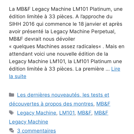
La MB&F Legacy Machine LM101 Platinum, une
édition limitée à 33 pièces. A l’approche du
SIHH 2016 qui commence le 18 janvier et après
avoir présenté la Legacy Machine Perpetual,
MB&F devrait nous dévoiler
« quelques Machines assez radicales« . Mais en
attendant voici une nouvelle édition de la
Legacy Machine LM101, la LM101 Platinum une
édition limitée à 33 pièces. La première …
Lire
la suite
Catégories
Les dernières nouveautés, les tests et
découvertes à propos des montres
,
MB&F
Étiquettes
Legacy Machine
,
LM101
,
MB&F
,
MB&F
Legacy Machine
3 commentaires