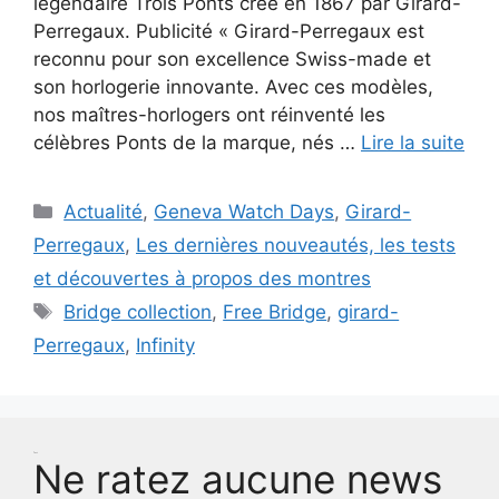
légendaire Trois Ponts crée en 1867 par Girard-
Perregaux. Publicité « Girard-Perregaux est
reconnu pour son excellence Swiss-made et
son horlogerie innovante. Avec ces modèles,
nos maîtres-horlogers ont réinventé les
célèbres Ponts de la marque, nés …
Lire la suite
Catégories
Actualité
,
Geneva Watch Days
,
Girard-
Perregaux
,
Les dernières nouveautés, les tests
et découvertes à propos des montres
Étiquettes
Bridge collection
,
Free Bridge
,
girard-
Perregaux
,
Infinity
Test
Ne ratez aucune news