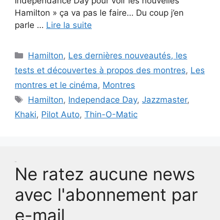
Independance Day pour voir les nouvelles
Hamilton » ça va pas le faire… Du coup j’en
parle …
Lire la suite
Catégories
Hamilton
,
Les dernières nouveautés, les
tests et découvertes à propos des montres
,
Les
montres et le cinéma
,
Montres
Étiquettes
Hamilton
,
Independace Day
,
Jazzmaster
,
Khaki
,
Pilot Auto
,
Thin-O-Matic
Test
Ne ratez aucune news
avec l'abonnement par
e-mail