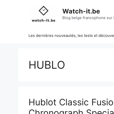
Aller
au
Watch-it.be
contenu
Blog belge francophone sur l
Les dernières nouveautés, les tests et découv
HUBLO
Hublot Classic Fusi
Chronograph Special