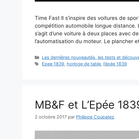
Time Fast II s’inspire des voitures de spo
compétition automobile longue distance. Le
s’agit d’une voiture à deux places avec 
l’automatisation du moteur. Le plancher e
Catégories
Les dernières nouveautés, les tests et décou
Étiquettes
Epee 1839
,
horloge de table
,
l’épée 1839
MB&F et L’Epée 18
2 octobre 2017
par
Philippe Coupatez