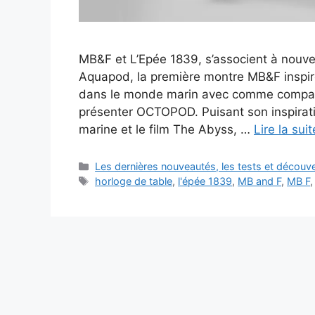
MB&F et L’Epée 1839, s’associent à nou
Aquapod, la première montre MB&F inspir
dans le monde marin avec comme compag
présenter OCTOPOD. Puisant son inspirat
marine et le film The Abyss, …
Lire la suit
Catégories
Les dernières nouveautés, les tests et décou
Étiquettes
horloge de table
,
l'épée 1839
,
MB and F
,
MB F