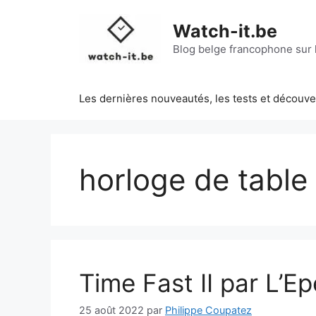
Aller
au
Watch-it.be
contenu
Blog belge francophone sur l
Les dernières nouveautés, les tests et découv
horloge de table
Time Fast II par L’E
25 août 2022
par
Philippe Coupatez