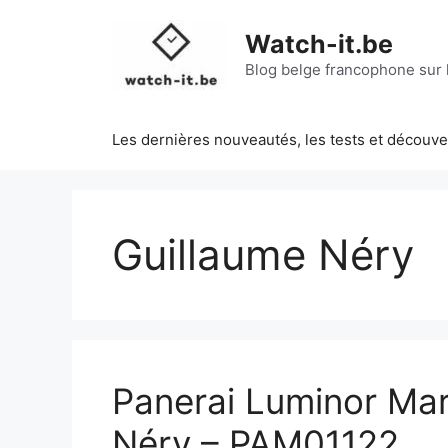
Aller
au
Watch-it.be
contenu
Blog belge francophone sur l
Les dernières nouveautés, les tests et découv
Guillaume Néry
Panerai Luminor Mari
Néry – PAM01122