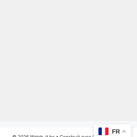
FR
© 2026 Watch-it.be
• Construit avec
GeneratePress