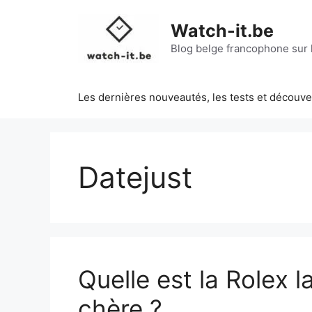
Aller
au
Watch-it.be
contenu
Blog belge francophone sur l
Les dernières nouveautés, les tests et découv
Datejust
Quelle est la Rolex l
chère ?