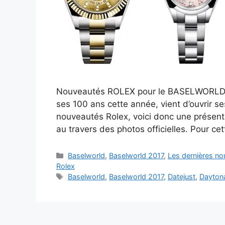
Nouveautés ROLEX pour le BASELWORLD 201
ses 100 ans cette année, vient d’ouvrir s
nouveautés Rolex, voici donc une présen
au travers des photos officielles. Pour ce
Catégories
Baselworld
,
Baselworld 2017
,
Les dernières no
Rolex
Étiquettes
Baselworld
,
Baselworld 2017
,
Datejust
,
Dayton