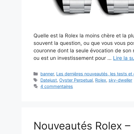
Quelle est la Rolex la moins chère et la 
souvent la question, ou que vous vous pos
couronne dont la seule évocation de son n
ou est un investissement pour …
Lire la s
Catégories
banner
,
Les dernières nouveautés, les tests e
Étiquettes
Datejust
,
Oyster Perpetual
,
Rolex
,
sky-dweller
4 commentaires
Nouveautés Rolex –