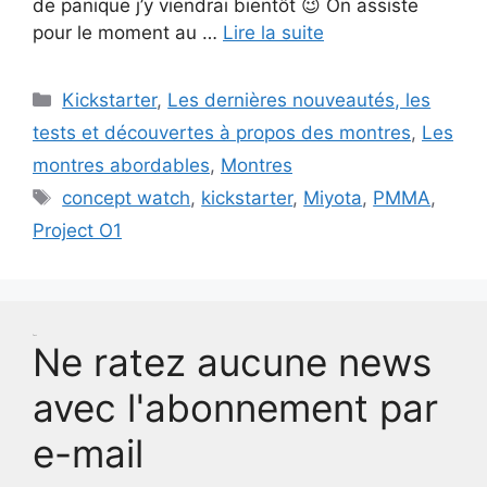
de panique j’y viendrai bientôt 😉 On assiste
pour le moment au …
Lire la suite
Catégories
Kickstarter
,
Les dernières nouveautés, les
tests et découvertes à propos des montres
,
Les
montres abordables
,
Montres
Étiquettes
concept watch
,
kickstarter
,
Miyota
,
PMMA
,
Project O1
Test
Ne ratez aucune news
avec l'abonnement par
e-mail