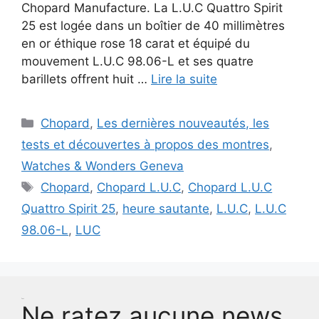
Chopard Manufacture. La L.U.C Quattro Spirit
25 est logée dans un boîtier de 40 millimètres
en or éthique rose 18 carat et équipé du
mouvement L.U.C 98.06-L et ses quatre
barillets offrent huit …
Lire la suite
Catégories
Chopard
,
Les dernières nouveautés, les
tests et découvertes à propos des montres
,
Watches & Wonders Geneva
Étiquettes
Chopard
,
Chopard L.U.C
,
Chopard L.U.C
Quattro Spirit 25
,
heure sautante
,
L.U.C
,
L.U.C
98.06-L
,
LUC
Test
Ne ratez aucune news