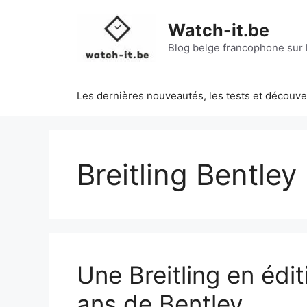
Aller
au
Watch-it.be
contenu
Blog belge francophone sur l
Les dernières nouveautés, les tests et découv
Breitling Bentley
Une Breitling en édit
ans de Bentley