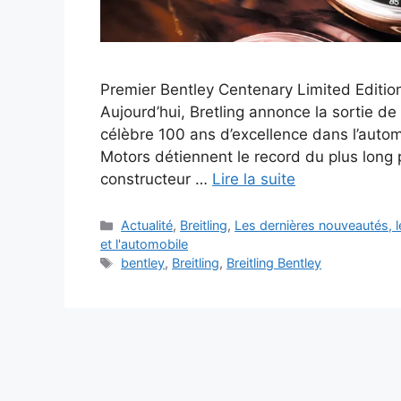
Premier Bentley Centenary Limited Edition
Aujourd’hui, Bretling annonce la sortie de
célèbre 100 ans d’excellence dans l’automo
Motors détiennent le record du plus long 
constructeur …
Lire la suite
Catégories
Actualité
,
Breitling
,
Les dernières nouveautés, 
et l'automobile
Étiquettes
bentley
,
Breitling
,
Breitling Bentley