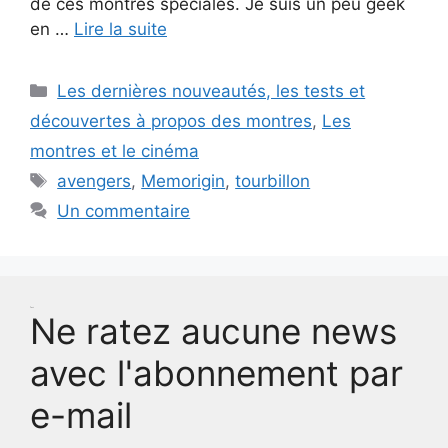
de ces montres spéciales. Je suis un peu geek
en …
Lire la suite
Catégories
Les dernières nouveautés, les tests et
découvertes à propos des montres
,
Les
montres et le cinéma
Étiquettes
avengers
,
Memorigin
,
tourbillon
Un commentaire
Test
Ne ratez aucune news
avec l'abonnement par
e-mail