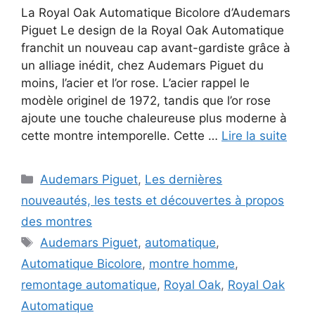
La Royal Oak Automatique Bicolore d’Audemars
Piguet Le design de la Royal Oak Automatique
franchit un nouveau cap avant-gardiste grâce à
un alliage inédit, chez Audemars Piguet du
moins, l’acier et l’or rose. L’acier rappel le
modèle originel de 1972, tandis que l’or rose
ajoute une touche chaleureuse plus moderne à
cette montre intemporelle. Cette …
Lire la suite
Catégories
Audemars Piguet
,
Les dernières
nouveautés, les tests et découvertes à propos
des montres
Étiquettes
Audemars Piguet
,
automatique
,
Automatique Bicolore
,
montre homme
,
remontage automatique
,
Royal Oak
,
Royal Oak
Automatique