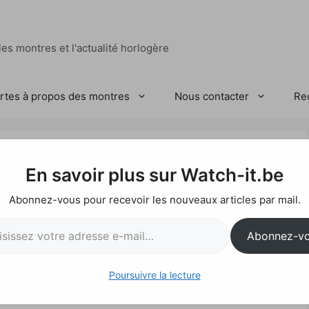
es montres et l'actualité horlogère
ertes à propos des montres
Nous contacter
Re
 Polaris Vintage
En savoir plus sur Watch-it.be
Abonnez-vous pour recevoir les nouveaux articles par mail.
l…
Abonnez-v
Poursuivre la lecture