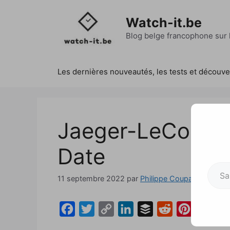
Aller
au
Watch-it.be
contenu
Blog belge francophone sur l
Les dernières nouveautés, les tests et découv
Jaeger-LeCoultre
Date
Saisissez votre adresse e-mai
11 septembre 2022
par
Philippe Coupatez
F
T
C
L
B
R
P
a
w
o
i
u
e
i