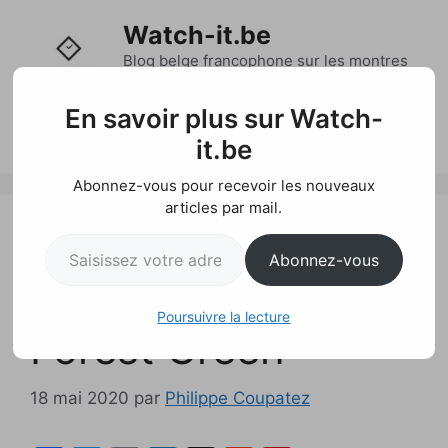
Aller
Watch-it.be
au
contenu
Blog belge francophone sur les montres
et l'actualité horlogère
En savoir plus sur Watch-
Menu
it.be
Abonnez-vous pour recevoir les nouveaux
articles par mail.
Glashütte Original
Saisissez votre adresse e-mail…
Abonnez-vous
PanoMaticLunar
Poursuivre la lecture
Forest Green
18 mai 2020
par
Philippe Coupatez