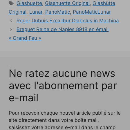
l
l
Étiquettes
n
ê
n
o
e
t
t
Glashuette
,
Glashuette Original
,
Glashütte
e
e
ê
t
ê
u
n
r
r
f
f
t
r
t
v
ê
e
e
Original
,
Lunar
,
PanoMatic
,
PanoMaticLunar
e
e
r
e
r
e
t
)
)
n
n
e
)
e
l
r
ê
ê
Roger Dubuis Excalibur Diabolus in Machina
)
)
l
e
t
t
e
)
r
r
f
Breguet Reine de Naples 8918 en émail
e
e
e
)
)
n
« Grand Feu »
ê
t
r
e
)
Test
Ne ratez aucune news
avec l'abonnement par
e-mail
Pour recevoir chaque nouvel article publié sur le
site directement dans votre boite mail,
saisissez votre adresse e-mail dans le champ