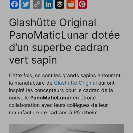
F
T
C
L
B
R
P
a
w
o
i
u
e
i
Glashütte Original
c
i
p
n
f
d
n
e
t
y
k
f
d
t
PanoMaticLunar dotée
b
t
L
e
e
i
e
d’un superbe cadran
o
e
i
d
r
t
r
vert sapin
o
r
n
I
e
k
k
n
s
Cette fois, ce sont les grands sapins entourant
t
la manufacture de
Glashütte Original
qui ont
inspiré les concepteurs pour le cadran de la
nouvelle
PanoMaticLunar
en étroite
collaboration avec leurs collègues de leur
manufacture de cadrans à Pforzheim.