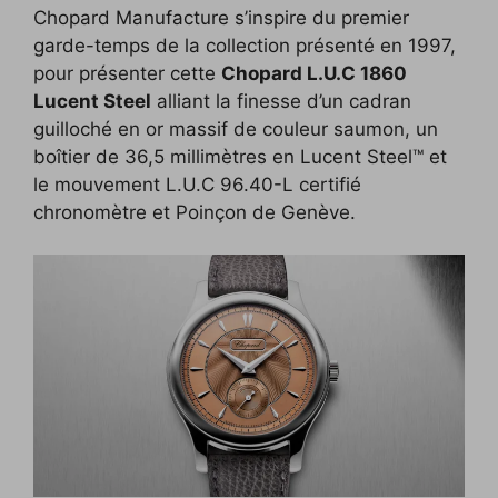
Chopard Manufacture s’inspire du premier
c
i
p
n
f
d
n
garde-temps de la collection présenté en 1997,
e
t
y
k
f
d
t
pour présenter cette
Chopard L.U.C 1860
b
t
L
e
e
i
e
Lucent Steel
alliant la finesse d’un cadran
o
e
i
d
r
t
r
guilloché en or massif de couleur saumon, un
boîtier de 36,5 millimètres en Lucent Steel™ et
o
r
n
I
e
le mouvement L.U.C 96.40-L certifié
k
k
n
s
chronomètre et Poinçon de Genève.
t