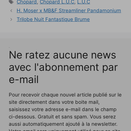
Étiquettes
f
f
Chopard
,
Chopard L.U.C
,
L.U.C
t
r
t
v
ê
e
e
e
e
r
e
r
e
t
)
)
n
n
e
)
e
l
r
H. Moser x MB&F Streamliner Pandamonium
ê
ê
)
)
l
e
t
t
e
)
Trilobe Nuit Fantastique Brume
r
r
f
e
e
e
)
)
n
ê
t
r
e
)
Test
Ne ratez aucune news
avec l'abonnement par
e-mail
Pour recevoir chaque nouvel article publié sur le
site directement dans votre boite mail,
saisissez votre adresse e-mail dans le champ
ci-dessous. Gratuit et sans spam. Vous serez
aussi automatiquement ajouté à la newsletter.