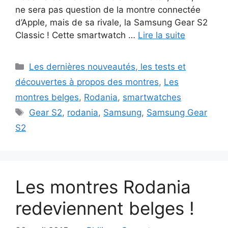
ne sera pas question de la montre connectée
d’Apple, mais de sa rivale, la Samsung Gear S2
Classic ! Cette smartwatch …
Lire la suite
Catégories
Les dernières nouveautés, les tests et
découvertes à propos des montres
,
Les
montres belges
,
Rodania
,
smartwatches
Étiquettes
Gear S2
,
rodania
,
Samsung
,
Samsung Gear
S2
Les montres Rodania
redeviennent belges !